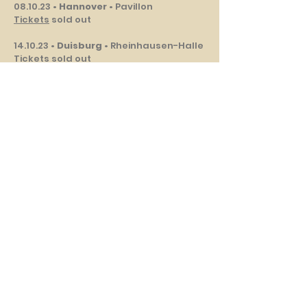
08.10.23 •
Hannover
• Pavillon
Tickets
sold out
14.10.23 •
Duisburg
• Rheinhausen-Halle
Tickets
sold out
15.10.23 •
Wolfsburg
• Hallenbad
Tickets
18.11.23 •
Karlsruhe
• Tollhaus
Tickets
sold out
19.11.23 •
Ulm
• Roxy
Tickets
01.12.23 •
Augsburg
• Parktheater
Tickets
sold out
02.12.23 •
Stuttgart
• Theaterhaus
Tickets
03.12.23 •
Wien
• Arena
Tickets